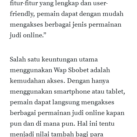
fitur-fitur yang lengkap dan user-
friendly, pemain dapat dengan mudah
mengakses berbagai jenis permainan
judi online.”
Salah satu keuntungan utama
menggunakan Wap Sbobet adalah
kemudahan akses. Dengan hanya
menggunakan smartphone atau tablet,
pemain dapat langsung mengakses
berbagai permainan judi online kapan
pun dan di mana pun. Hal ini tentu
menjadi nilai tambah bagi para