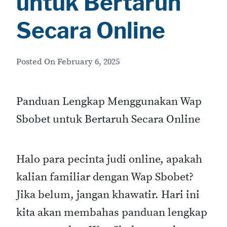
untuk Bertaruh
Secara Online
Posted On
February 6, 2025
Panduan Lengkap Menggunakan Wap
Sbobet untuk Bertaruh Secara Online
Halo para pecinta judi online, apakah
kalian familiar dengan Wap Sbobet?
Jika belum, jangan khawatir. Hari ini
kita akan membahas panduan lengkap