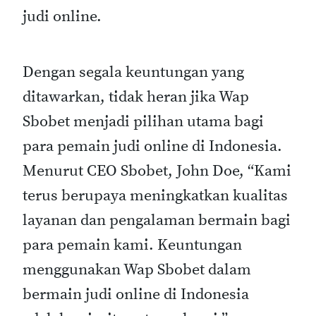
judi online.
Dengan segala keuntungan yang
ditawarkan, tidak heran jika Wap
Sbobet menjadi pilihan utama bagi
para pemain judi online di Indonesia.
Menurut CEO Sbobet, John Doe, “Kami
terus berupaya meningkatkan kualitas
layanan dan pengalaman bermain bagi
para pemain kami. Keuntungan
menggunakan Wap Sbobet dalam
bermain judi online di Indonesia