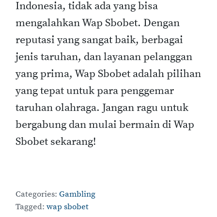
Indonesia, tidak ada yang bisa
mengalahkan Wap Sbobet. Dengan
reputasi yang sangat baik, berbagai
jenis taruhan, dan layanan pelanggan
yang prima, Wap Sbobet adalah pilihan
yang tepat untuk para penggemar
taruhan olahraga. Jangan ragu untuk
bergabung dan mulai bermain di Wap
Sbobet sekarang!
Categories:
Gambling
Tagged:
wap sbobet