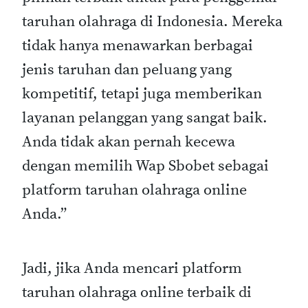
taruhan olahraga di Indonesia. Mereka
tidak hanya menawarkan berbagai
jenis taruhan dan peluang yang
kompetitif, tetapi juga memberikan
layanan pelanggan yang sangat baik.
Anda tidak akan pernah kecewa
dengan memilih Wap Sbobet sebagai
platform taruhan olahraga online
Anda.”
Jadi, jika Anda mencari platform
taruhan olahraga online terbaik di