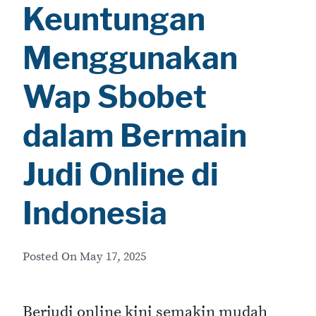
Keuntungan
Menggunakan
Wap Sbobet
dalam Bermain
Judi Online di
Indonesia
Posted On
May 17, 2025
Berjudi online kini semakin mudah