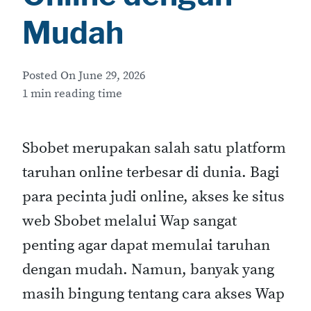
Mudah
Posted On
June 29, 2026
1 min reading time
Sbobet merupakan salah satu platform
taruhan online terbesar di dunia. Bagi
para pecinta judi online, akses ke situs
web Sbobet melalui Wap sangat
penting agar dapat memulai taruhan
dengan mudah. Namun, banyak yang
masih bingung tentang cara akses Wap