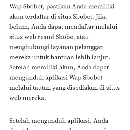
Wap Sbobet, pastikan Anda memiliki
akun terdaftar di situs Sbobet. Jika
belum, Anda dapat mendaftar melalui
situs web resmi Sbobet atau
menghubungi layanan pelanggan
mereka untuk bantuan lebih lanjut.
Setelah memiliki akun, Anda dapat
mengunduh aplikasi Wap Sbobet
melalui tautan yang disediakan di situs
web mereka.
Setelah mengunduh aplikasi, Anda