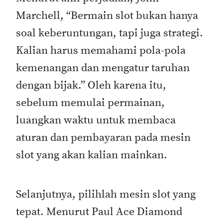
Marchell, “Bermain slot bukan hanya
soal keberuntungan, tapi juga strategi.
Kalian harus memahami pola-pola
kemenangan dan mengatur taruhan
dengan bijak.” Oleh karena itu,
sebelum memulai permainan,
luangkan waktu untuk membaca
aturan dan pembayaran pada mesin
slot yang akan kalian mainkan.
Selanjutnya, pilihlah mesin slot yang
tepat. Menurut Paul Ace Diamond