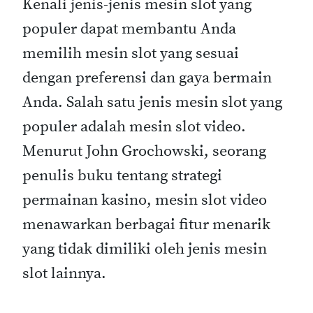
Kenali jenis-jenis mesin slot yang
populer dapat membantu Anda
memilih mesin slot yang sesuai
dengan preferensi dan gaya bermain
Anda. Salah satu jenis mesin slot yang
populer adalah mesin slot video.
Menurut John Grochowski, seorang
penulis buku tentang strategi
permainan kasino, mesin slot video
menawarkan berbagai fitur menarik
yang tidak dimiliki oleh jenis mesin
slot lainnya.