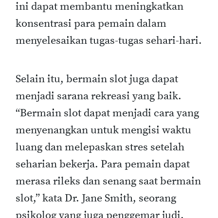
ini dapat membantu meningkatkan
konsentrasi para pemain dalam
menyelesaikan tugas-tugas sehari-hari.
Selain itu, bermain slot juga dapat
menjadi sarana rekreasi yang baik.
“Bermain slot dapat menjadi cara yang
menyenangkan untuk mengisi waktu
luang dan melepaskan stres setelah
seharian bekerja. Para pemain dapat
merasa rileks dan senang saat bermain
slot,” kata Dr. Jane Smith, seorang
psikolog yang juga penggemar judi.