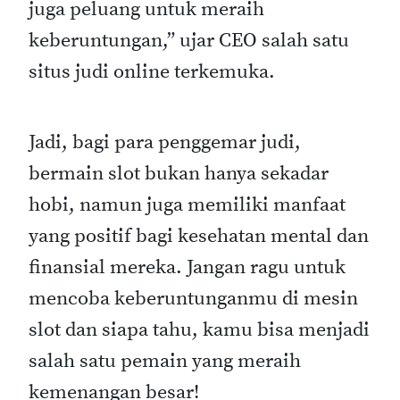
juga peluang untuk meraih
keberuntungan,” ujar CEO salah satu
situs judi online terkemuka.
Jadi, bagi para penggemar judi,
bermain slot bukan hanya sekadar
hobi, namun juga memiliki manfaat
yang positif bagi kesehatan mental dan
finansial mereka. Jangan ragu untuk
mencoba keberuntunganmu di mesin
slot dan siapa tahu, kamu bisa menjadi
salah satu pemain yang meraih
kemenangan besar!