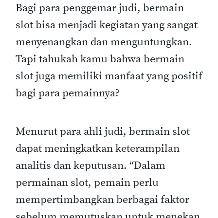
Bagi para penggemar judi, bermain
slot bisa menjadi kegiatan yang sangat
menyenangkan dan menguntungkan.
Tapi tahukah kamu bahwa bermain
slot juga memiliki manfaat yang positif
bagi para pemainnya?
Menurut para ahli judi, bermain slot
dapat meningkatkan keterampilan
analitis dan keputusan. “Dalam
permainan slot, pemain perlu
mempertimbangkan berbagai faktor
sebelum memutuskan untuk menekan