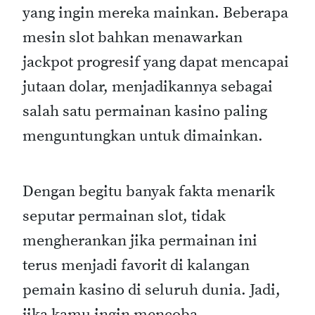
yang ingin mereka mainkan. Beberapa
mesin slot bahkan menawarkan
jackpot progresif yang dapat mencapai
jutaan dolar, menjadikannya sebagai
salah satu permainan kasino paling
menguntungkan untuk dimainkan.
Dengan begitu banyak fakta menarik
seputar permainan slot, tidak
mengherankan jika permainan ini
terus menjadi favorit di kalangan
pemain kasino di seluruh dunia. Jadi,
jika kamu ingin mencoba