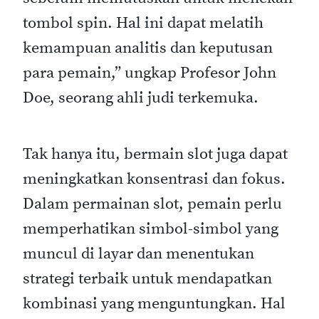
tombol spin. Hal ini dapat melatih
kemampuan analitis dan keputusan
para pemain,” ungkap Profesor John
Doe, seorang ahli judi terkemuka.
Tak hanya itu, bermain slot juga dapat
meningkatkan konsentrasi dan fokus.
Dalam permainan slot, pemain perlu
memperhatikan simbol-simbol yang
muncul di layar dan menentukan
strategi terbaik untuk mendapatkan
kombinasi yang menguntungkan. Hal