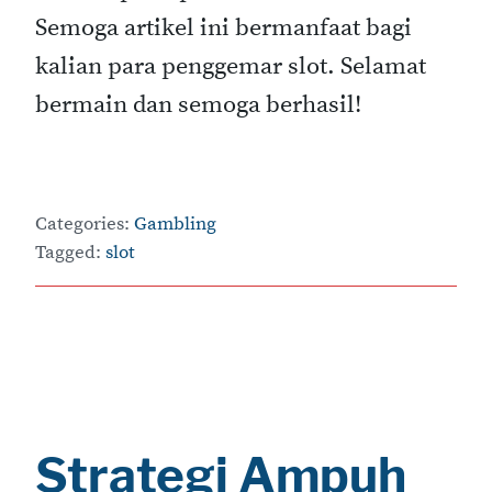
Semoga artikel ini bermanfaat bagi
kalian para penggemar slot. Selamat
bermain dan semoga berhasil!
Categories:
Gambling
Tagged:
slot
Strategi Ampuh