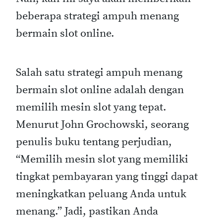
beberapa strategi ampuh menang
bermain slot online.
Salah satu strategi ampuh menang
bermain slot online adalah dengan
memilih mesin slot yang tepat.
Menurut John Grochowski, seorang
penulis buku tentang perjudian,
“Memilih mesin slot yang memiliki
tingkat pembayaran yang tinggi dapat
meningkatkan peluang Anda untuk
menang.” Jadi, pastikan Anda