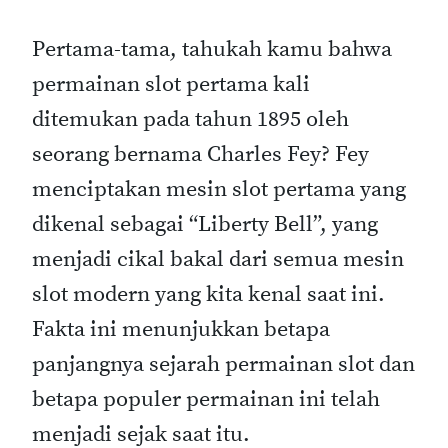
Pertama-tama, tahukah kamu bahwa
permainan slot pertama kali
ditemukan pada tahun 1895 oleh
seorang bernama Charles Fey? Fey
menciptakan mesin slot pertama yang
dikenal sebagai “Liberty Bell”, yang
menjadi cikal bakal dari semua mesin
slot modern yang kita kenal saat ini.
Fakta ini menunjukkan betapa
panjangnya sejarah permainan slot dan
betapa populer permainan ini telah
menjadi sejak saat itu.