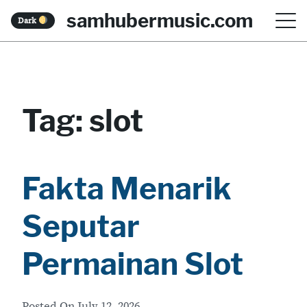
S
samhubermusic.com
Dark
k
i
p
t
Tag:
slot
o
c
o
Fakta Menarik
n
Seputar
t
e
Permainan Slot
n
t
Posted On
July 12, 2026