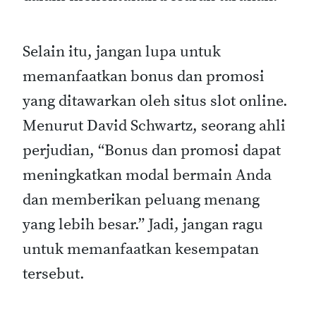
Selain itu, jangan lupa untuk
memanfaatkan bonus dan promosi
yang ditawarkan oleh situs slot online.
Menurut David Schwartz, seorang ahli
perjudian, “Bonus dan promosi dapat
meningkatkan modal bermain Anda
dan memberikan peluang menang
yang lebih besar.” Jadi, jangan ragu
untuk memanfaatkan kesempatan
tersebut.