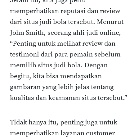
Selain itu, kita juga perlu
memperhatikan reputasi dan review
dari situs judi bola tersebut. Menurut
John Smith, seorang ahli judi online,
“Penting untuk melihat review dan
testimoni dari para pemain sebelum
memilih situs judi bola. Dengan
begitu, kita bisa mendapatkan
gambaran yang lebih jelas tentang
kualitas dan keamanan situs tersebut.”
Tidak hanya itu, penting juga untuk
memperhatikan layanan customer