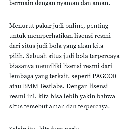
bermain dengan nyaman dan aman.
Menurut pakar judi online, penting
untuk memperhatikan lisensi resmi
dari situs judi bola yang akan kita
pilih. Sebuah situs judi bola terpercaya
biasanya memiliki lisensi resmi dari
lembaga yang terkait, seperti PAGCOR
atau BMM Testlabs. Dengan lisensi
resmi ini, kita bisa lebih yakin bahwa
situs tersebut aman dan terpercaya.