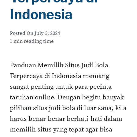
Indonesia
Posted On
July 3, 2024
1 min reading time
Panduan Memilih Situs Judi Bola
Terpercaya di Indonesia memang
sangat penting untuk para pecinta
taruhan online. Dengan begitu banyak
pilihan situs judi bola di luar sana, kita
harus benar-benar berhati-hati dalam
memilih situs yang tepat agar bisa