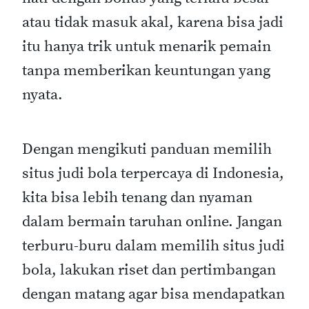
atau tidak masuk akal, karena bisa jadi
itu hanya trik untuk menarik pemain
tanpa memberikan keuntungan yang
nyata.
Dengan mengikuti panduan memilih
situs judi bola terpercaya di Indonesia,
kita bisa lebih tenang dan nyaman
dalam bermain taruhan online. Jangan
terburu-buru dalam memilih situs judi
bola, lakukan riset dan pertimbangan
dengan matang agar bisa mendapatkan