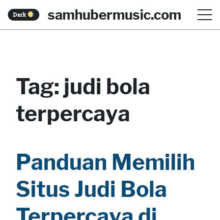
S
samhubermusic.com
Dark
k
i
p
t
Tag:
judi bola
o
terpercaya
c
o
n
Panduan Memilih
t
e
Situs Judi Bola
n
Terpercaya di
t