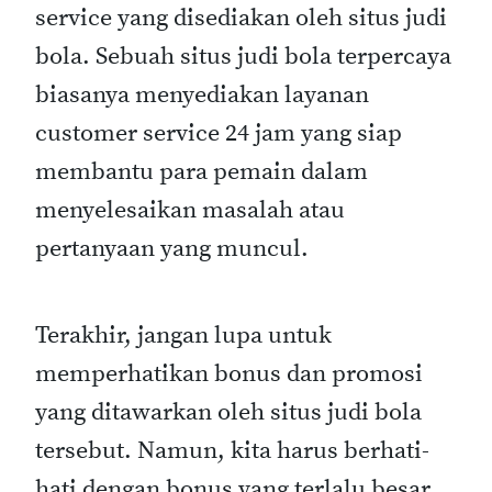
service yang disediakan oleh situs judi
bola. Sebuah situs judi bola terpercaya
biasanya menyediakan layanan
customer service 24 jam yang siap
membantu para pemain dalam
menyelesaikan masalah atau
pertanyaan yang muncul.
Terakhir, jangan lupa untuk
memperhatikan bonus dan promosi
yang ditawarkan oleh situs judi bola
tersebut. Namun, kita harus berhati-
hati dengan bonus yang terlalu besar