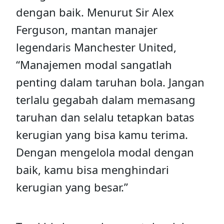
dengan baik. Menurut Sir Alex
Ferguson, mantan manajer
legendaris Manchester United,
“Manajemen modal sangatlah
penting dalam taruhan bola. Jangan
terlalu gegabah dalam memasang
taruhan dan selalu tetapkan batas
kerugian yang bisa kamu terima.
Dengan mengelola modal dengan
baik, kamu bisa menghindari
kerugian yang besar.”