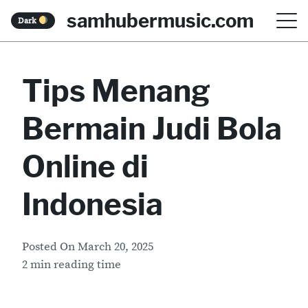
S
samhubermusic.com
Dark
k
i
Tips Menang
p
t
Bermain Judi Bola
o
c
Online di
o
Indonesia
n
t
Posted On
March 20, 2025
e
2 min reading time
n
t