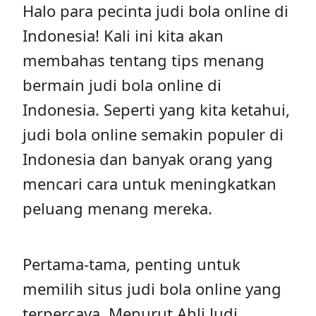
Halo para pecinta judi bola online di
Indonesia! Kali ini kita akan
membahas tentang tips menang
bermain judi bola online di
Indonesia. Seperti yang kita ketahui,
judi bola online semakin populer di
Indonesia dan banyak orang yang
mencari cara untuk meningkatkan
peluang menang mereka.
Pertama-tama, penting untuk
memilih situs judi bola online yang
terpercaya. Menurut Ahli Judi