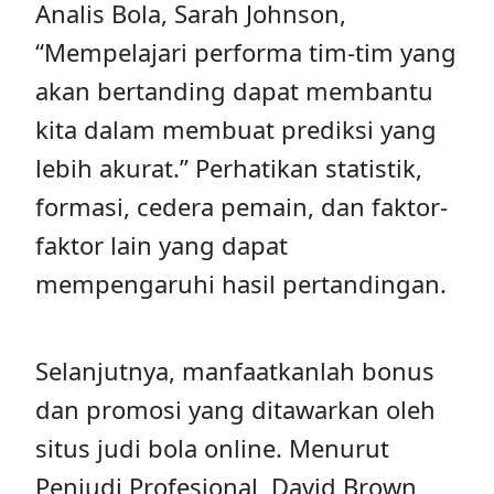
Analis Bola, Sarah Johnson,
“Mempelajari performa tim-tim yang
akan bertanding dapat membantu
kita dalam membuat prediksi yang
lebih akurat.” Perhatikan statistik,
formasi, cedera pemain, dan faktor-
faktor lain yang dapat
mempengaruhi hasil pertandingan.
Selanjutnya, manfaatkanlah bonus
dan promosi yang ditawarkan oleh
situs judi bola online. Menurut
Penjudi Profesional, David Brown,