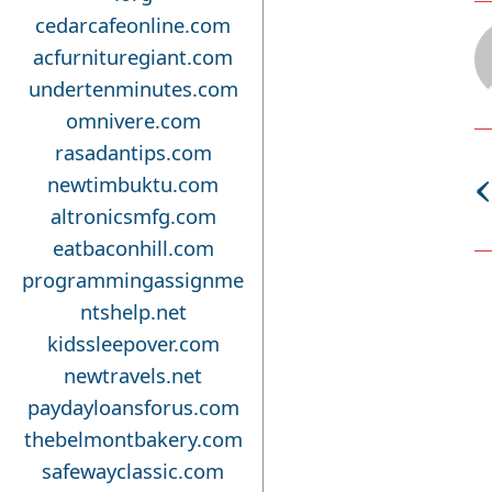
cedarcafeonline.com
acfurnituregiant.com
undertenminutes.com
omnivere.com
rasadantips.com
‹
newtimbuktu.com
n
altronicsmfg.com
eatbaconhill.com
programmingassignme
ntshelp.net
kidssleepover.com
newtravels.net
paydayloansforus.com
thebelmontbakery.com
safewayclassic.com