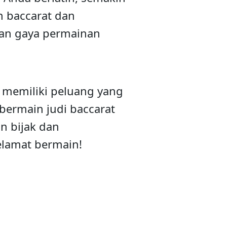
 baccarat dan
an gaya permainan
 memiliki peluang yang
bermain judi baccarat
n bijak dan
elamat bermain!