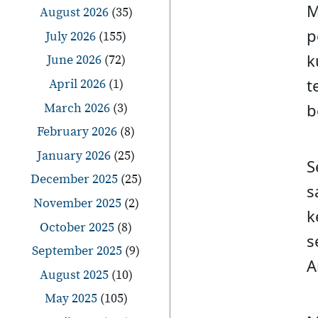
M
August 2026
(35)
p
July 2026
(155)
k
June 2026
(72)
t
April 2026
(1)
b
March 2026
(3)
February 2026
(8)
January 2026
(25)
S
December 2025
(25)
s
November 2025
(2)
k
October 2025
(8)
s
September 2025
(9)
A
August 2025
(10)
May 2025
(105)