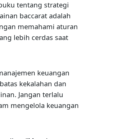
buku tentang strategi
inan baccarat adalah
engan memahami aturan
ng lebih cerdas saat
n manajemen keuangan
 batas kekalahan dan
an. Jangan terlalu
alam mengelola keuangan