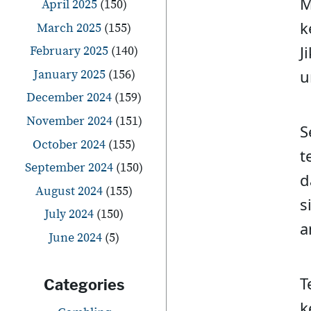
M
April 2025
(150)
k
March 2025
(155)
J
February 2025
(140)
u
January 2025
(156)
December 2024
(159)
November 2024
(151)
S
October 2024
(155)
t
September 2024
(150)
d
August 2024
(155)
s
July 2024
(150)
a
June 2024
(5)
T
Categories
k