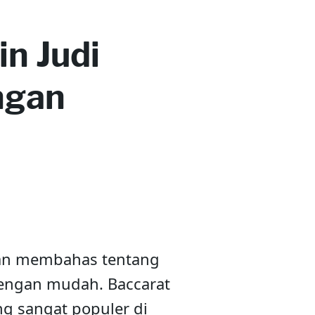
n Judi
ngan
 akan membahas tentang
dengan mudah. Baccarat
g sangat populer di