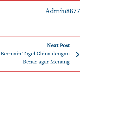
Admin8877
Next Post
›
 Bermain Togel China dengan
Benar agar Menang