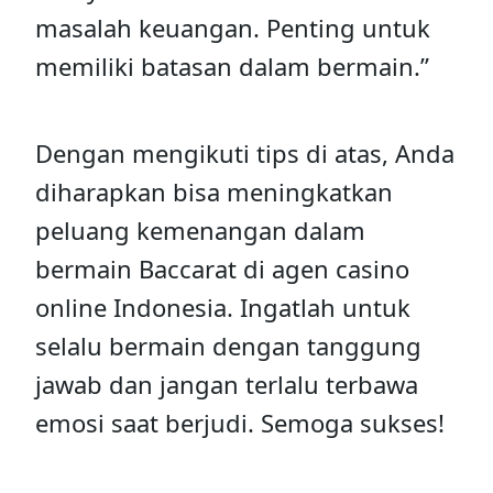
masalah keuangan. Penting untuk
memiliki batasan dalam bermain.”
Dengan mengikuti tips di atas, Anda
diharapkan bisa meningkatkan
peluang kemenangan dalam
bermain Baccarat di agen casino
online Indonesia. Ingatlah untuk
selalu bermain dengan tanggung
jawab dan jangan terlalu terbawa
emosi saat berjudi. Semoga sukses!