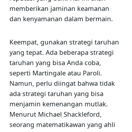
memberikan jaminan keamanan
dan kenyamanan dalam bermain.
Keempat, gunakan strategi taruhan
yang tepat. Ada beberapa strategi
taruhan yang bisa Anda coba,
seperti Martingale atau Paroli.
Namun, perlu diingat bahwa tidak
ada strategi taruhan yang bisa
menjamin kemenangan mutlak.
Menurut Michael Shackleford,
seorang matematikawan yang ahli