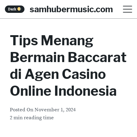
S
samhubermusic.com
Dark
k
i
Tips Menang
p
t
Bermain Baccarat
o
c
di Agen Casino
o
Online Indonesia
n
t
Posted On
November 1, 2024
e
2 min reading time
n
t