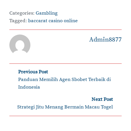
Categories:
Gambling
Tagged:
baccarat casino online
Admin8877
Post
Previous Post
‹
Panduan Memilih Agen Sbobet Terbaik di
navigation
Indonesia
›
Next Post
Strategi Jitu Menang Bermain Macau Togel