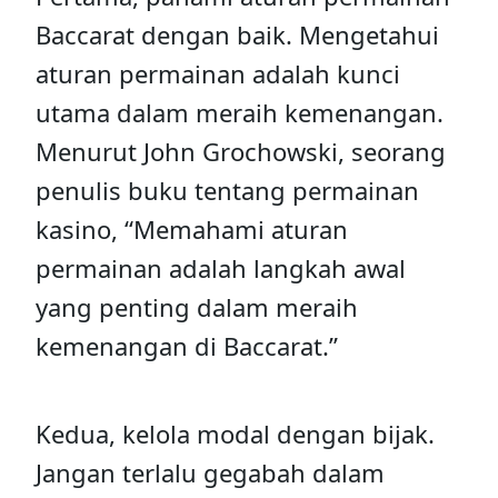
Baccarat dengan baik. Mengetahui
aturan permainan adalah kunci
utama dalam meraih kemenangan.
Menurut John Grochowski, seorang
penulis buku tentang permainan
kasino, “Memahami aturan
permainan adalah langkah awal
yang penting dalam meraih
kemenangan di Baccarat.”
Kedua, kelola modal dengan bijak.
Jangan terlalu gegabah dalam