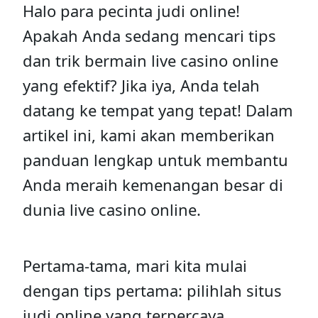
Halo para pecinta judi online!
Apakah Anda sedang mencari tips
dan trik bermain live casino online
yang efektif? Jika iya, Anda telah
datang ke tempat yang tepat! Dalam
artikel ini, kami akan memberikan
panduan lengkap untuk membantu
Anda meraih kemenangan besar di
dunia live casino online.
Pertama-tama, mari kita mulai
dengan tips pertama: pilihlah situs
judi online yang terpercaya.