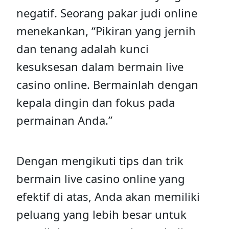
negatif. Seorang pakar judi online
menekankan, “Pikiran yang jernih
dan tenang adalah kunci
kesuksesan dalam bermain live
casino online. Bermainlah dengan
kepala dingin dan fokus pada
permainan Anda.”
Dengan mengikuti tips dan trik
bermain live casino online yang
efektif di atas, Anda akan memiliki
peluang yang lebih besar untuk