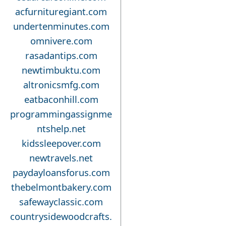
acfurnituregiant.com
undertenminutes.com
omnivere.com
rasadantips.com
newtimbuktu.com
altronicsmfg.com
eatbaconhill.com
programmingassignme
ntshelp.net
kidssleepover.com
newtravels.net
paydayloansforus.com
thebelmontbakery.com
safewayclassic.com
countrysidewoodcrafts.