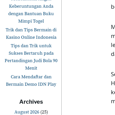
b
Keberuntungan Anda
dengan Bantuan Buku
Mimpi Togel
M
Trik dan Tips Bermain di
m
Kasino Online Indonesia
l
Tips dan Trik untuk
d
Sukses Bertaruh pada
Pertandingan Judi Bola 90
Menit
S
Cara Mendaftar dan
H
Bermain Demo IDN Play
k
m
Archives
August 2026
(25)