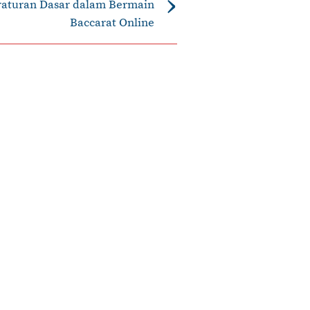
›
raturan Dasar dalam Bermain
Baccarat Online