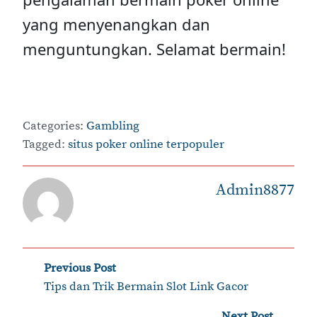
yang menyenangkan dan
menguntungkan. Selamat bermain!
Categories:
Gambling
Tagged:
situs poker online terpopuler
Admin8877
‹
Post
Previous Post
Tips dan Trik Bermain Slot Link Gacor
navigation
Next Post