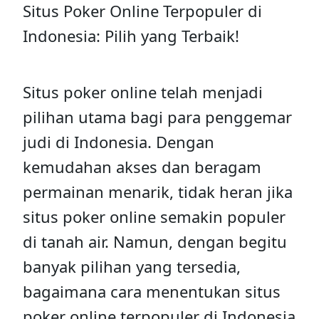
Situs Poker Online Terpopuler di
Indonesia: Pilih yang Terbaik!
Situs poker online telah menjadi
pilihan utama bagi para penggemar
judi di Indonesia. Dengan
kemudahan akses dan beragam
permainan menarik, tidak heran jika
situs poker online semakin populer
di tanah air. Namun, dengan begitu
banyak pilihan yang tersedia,
bagaimana cara menentukan situs
poker online terpopuler di Indonesia