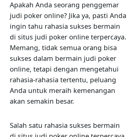
Apakah Anda seorang penggemar
judi poker online? Jika ya, pasti Anda
ingin tahu rahasia sukses bermain
di situs judi poker online terpercaya.
Memang, tidak semua orang bisa
sukses dalam bermain judi poker
online, tetapi dengan mengetahui
rahasia-rahasia tertentu, peluang
Anda untuk meraih kemenangan
akan semakin besar.
Salah satu rahasia sukses bermain
di situs judi poker online terpercaya