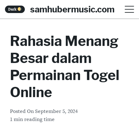
S
samhubermusic.com
Dark
k
i
Rahasia Menang
p
t
Besar dalam
o
c
Permainan Togel
o
Online
n
t
Posted On
September 5, 2024
e
1 min reading time
n
t