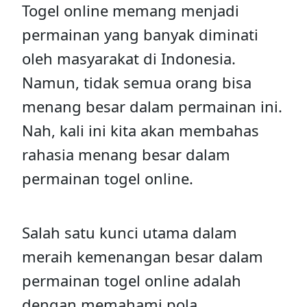
Togel online memang menjadi
permainan yang banyak diminati
oleh masyarakat di Indonesia.
Namun, tidak semua orang bisa
menang besar dalam permainan ini.
Nah, kali ini kita akan membahas
rahasia menang besar dalam
permainan togel online.
Salah satu kunci utama dalam
meraih kemenangan besar dalam
permainan togel online adalah
dengan memahami pola