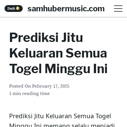
S
samhubermusic.com
Dark
k
i
Prediksi Jitu
p
t
Keluaran Semua
o
c
Togel Minggu Ini
o
n
Posted On
February 17, 2025
t
1 min reading time
e
n
Prediksi Jitu Keluaran Semua Togel
t
Minggu Ini memang selalu menjadi