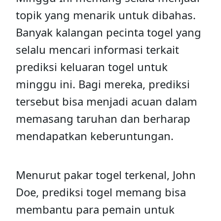
topik yang menarik untuk dibahas.
Banyak kalangan pecinta togel yang
selalu mencari informasi terkait
prediksi keluaran togel untuk
minggu ini. Bagi mereka, prediksi
tersebut bisa menjadi acuan dalam
memasang taruhan dan berharap
mendapatkan keberuntungan.
Menurut pakar togel terkenal, John
Doe, prediksi togel memang bisa
membantu para pemain untuk