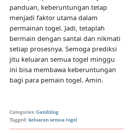
panduan, keberuntungan tetap
menjadi faktor utama dalam
permainan togel. Jadi, tetaplah
bermain dengan santai dan nikmati
setiap prosesnya. Semoga prediksi
jitu keluaran semua togel minggu
ini bisa membawa keberuntungan
bagi para pemain togel. Amin.
Categories:
Gambling
Tagged:
keluaran semua togel