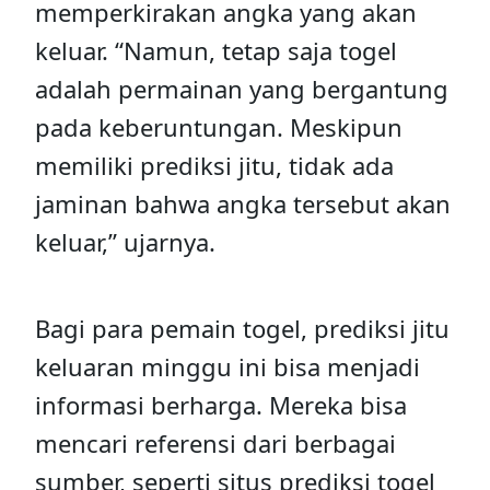
memperkirakan angka yang akan
keluar. “Namun, tetap saja togel
adalah permainan yang bergantung
pada keberuntungan. Meskipun
memiliki prediksi jitu, tidak ada
jaminan bahwa angka tersebut akan
keluar,” ujarnya.
Bagi para pemain togel, prediksi jitu
keluaran minggu ini bisa menjadi
informasi berharga. Mereka bisa
mencari referensi dari berbagai
sumber, seperti situs prediksi togel