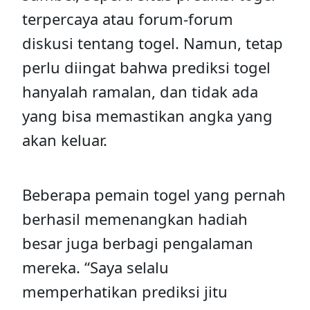
terpercaya atau forum-forum
diskusi tentang togel. Namun, tetap
perlu diingat bahwa prediksi togel
hanyalah ramalan, dan tidak ada
yang bisa memastikan angka yang
akan keluar.
Beberapa pemain togel yang pernah
berhasil memenangkan hadiah
besar juga berbagi pengalaman
mereka. “Saya selalu
memperhatikan prediksi jitu