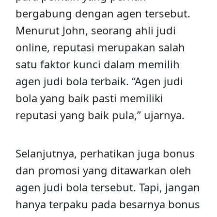
bergabung dengan agen tersebut.
Menurut John, seorang ahli judi
online, reputasi merupakan salah
satu faktor kunci dalam memilih
agen judi bola terbaik. “Agen judi
bola yang baik pasti memiliki
reputasi yang baik pula,” ujarnya.
Selanjutnya, perhatikan juga bonus
dan promosi yang ditawarkan oleh
agen judi bola tersebut. Tapi, jangan
hanya terpaku pada besarnya bonus