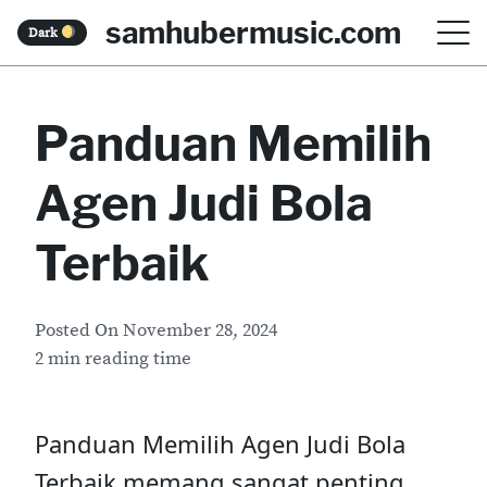
S
samhubermusic.com
Dark
k
i
Panduan Memilih
p
t
Agen Judi Bola
o
c
Terbaik
o
n
Posted On
November 28, 2024
t
2 min reading time
e
n
Panduan Memilih Agen Judi Bola
t
Terbaik memang sangat penting