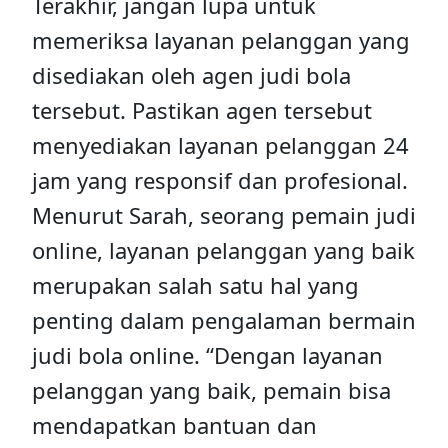
Terakhir, jangan lupa untuk
memeriksa layanan pelanggan yang
disediakan oleh agen judi bola
tersebut. Pastikan agen tersebut
menyediakan layanan pelanggan 24
jam yang responsif dan profesional.
Menurut Sarah, seorang pemain judi
online, layanan pelanggan yang baik
merupakan salah satu hal yang
penting dalam pengalaman bermain
judi bola online. “Dengan layanan
pelanggan yang baik, pemain bisa
mendapatkan bantuan dan