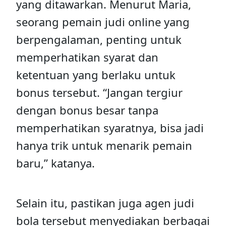
yang ditawarkan. Menurut Maria,
seorang pemain judi online yang
berpengalaman, penting untuk
memperhatikan syarat dan
ketentuan yang berlaku untuk
bonus tersebut. “Jangan tergiur
dengan bonus besar tanpa
memperhatikan syaratnya, bisa jadi
hanya trik untuk menarik pemain
baru,” katanya.
Selain itu, pastikan juga agen judi
bola tersebut menyediakan berbagai