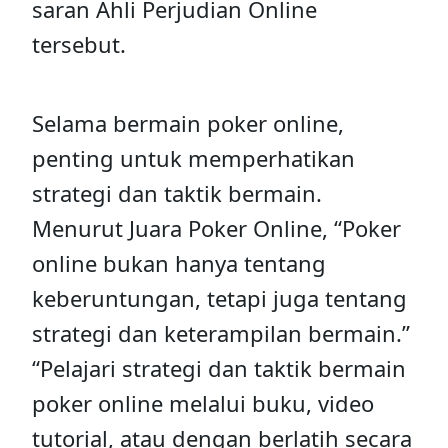
saran Ahli Perjudian Online
tersebut.
Selama bermain poker online,
penting untuk memperhatikan
strategi dan taktik bermain.
Menurut Juara Poker Online, “Poker
online bukan hanya tentang
keberuntungan, tetapi juga tentang
strategi dan keterampilan bermain.”
“Pelajari strategi dan taktik bermain
poker online melalui buku, video
tutorial, atau dengan berlatih secara