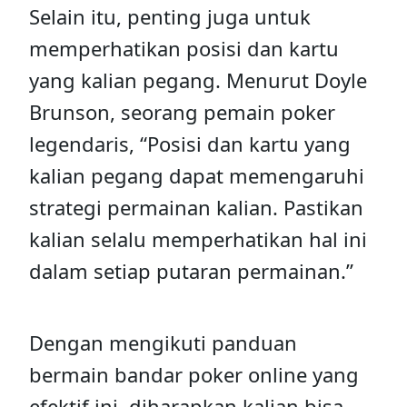
Selain itu, penting juga untuk
memperhatikan posisi dan kartu
yang kalian pegang. Menurut Doyle
Brunson, seorang pemain poker
legendaris, “Posisi dan kartu yang
kalian pegang dapat memengaruhi
strategi permainan kalian. Pastikan
kalian selalu memperhatikan hal ini
dalam setiap putaran permainan.”
Dengan mengikuti panduan
bermain bandar poker online yang
efektif ini, diharapkan kalian bisa