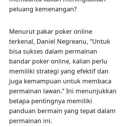
peluang kemenangan?
Menurut pakar poker online
terkenal, Daniel Negreanu, “Untuk
bisa sukses dalam permainan
bandar poker online, kalian perlu
memiliki strategi yang efektif dan
juga kemampuan untuk membaca
permainan lawan.” Ini menunjukkan
betapa pentingnya memiliki
panduan bermain yang tepat dalam
permainan ini.