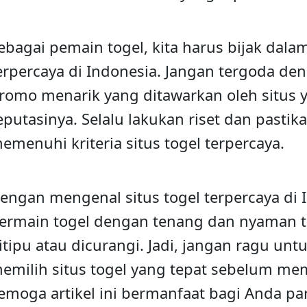
ebagai pemain togel, kita harus bijak dala
erpercaya di Indonesia. Jangan tergoda de
romo menarik yang ditawarkan oleh situs y
eputasinya. Selalu lakukan riset dan pastika
emenuhi kriteria situs togel terpercaya.
engan mengenal situs togel terpercaya di I
ermain togel dengan tenang dan nyaman t
itipu atau dicurangi. Jadi, jangan ragu unt
emilih situs togel yang tepat sebelum me
emoga artikel ini bermanfaat bagi Anda pa