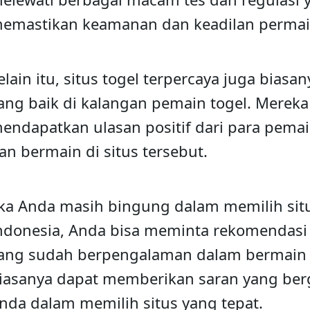
emastikan keamanan dan keadilan permai
elain itu, situs togel terpercaya juga biasa
ang baik di kalangan pemain togel. Mereka 
endapatkan ulasan positif dari para pema
an bermain di situs tersebut.
ika Anda masih bingung dalam memilih situ
ndonesia, Anda bisa meminta rekomendasi 
ang sudah berpengalaman dalam bermain t
iasanya dapat memberikan saran yang b
nda dalam memilih situs yang tepat.