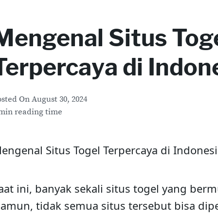
Mengenal Situs Tog
Terpercaya di Indon
osted On
August 30, 2024
min reading time
engenal Situs Togel Terpercaya di Indones
aat ini, banyak sekali situs togel yang ber
amun, tidak semua situs tersebut bisa dipe