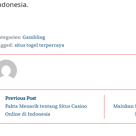
ndonesia.
ategories:
Gambling
agged:
situs togel terpercaya
Post
Previous Post
Fakta Menarik tentang Situs Casino
Mainkan S
avigation
Online di Indonesia