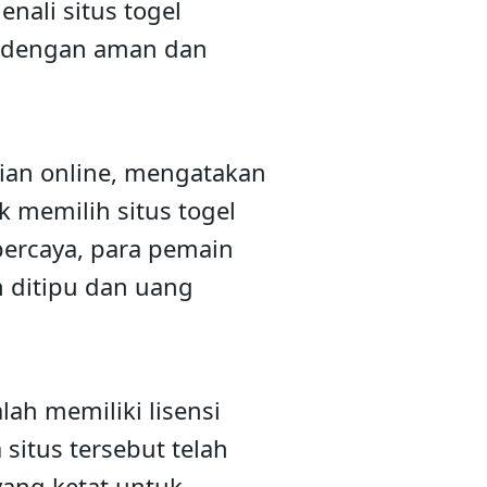
nali situs togel
n dengan aman dan
ian online, mengatakan
 memilih situs togel
percaya, para pemain
 ditipu dan uang
alah memiliki lisensi
situs tersebut telah
yang ketat untuk