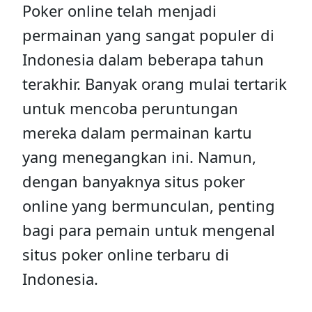
Poker online telah menjadi
permainan yang sangat populer di
Indonesia dalam beberapa tahun
terakhir. Banyak orang mulai tertarik
untuk mencoba peruntungan
mereka dalam permainan kartu
yang menegangkan ini. Namun,
dengan banyaknya situs poker
online yang bermunculan, penting
bagi para pemain untuk mengenal
situs poker online terbaru di
Indonesia.