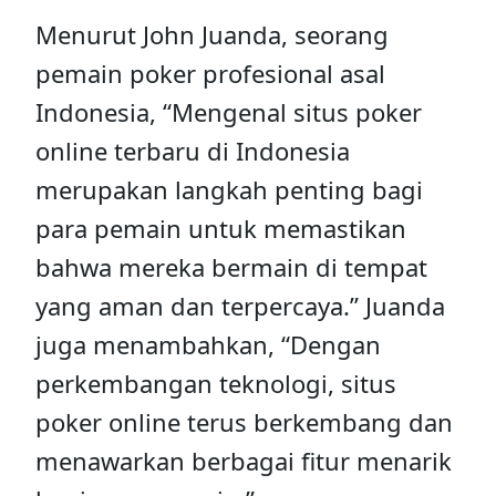
Menurut John Juanda, seorang
pemain poker profesional asal
Indonesia, “Mengenal situs poker
online terbaru di Indonesia
merupakan langkah penting bagi
para pemain untuk memastikan
bahwa mereka bermain di tempat
yang aman dan terpercaya.” Juanda
juga menambahkan, “Dengan
perkembangan teknologi, situs
poker online terus berkembang dan
menawarkan berbagai fitur menarik