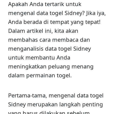
Apakah Anda tertarik untuk
mengenal data togel Sidney? Jika iya,
Anda berada di tempat yang tepat!
Dalam artikel ini, kita akan
membahas cara membaca dan
menganalisis data togel Sidney
untuk membantu Anda
meningkatkan peluang menang
dalam permainan togel.
Pertama-tama, mengenal data togel
Sidney merupakan langkah penting
yang harus dilakukan sebelum