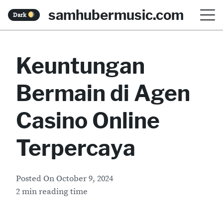
S
samhubermusic.com
Dark
k
i
Keuntungan
p
t
Bermain di Agen
o
c
Casino Online
o
Terpercaya
n
t
Posted On
October 9, 2024
e
2 min reading time
n
t