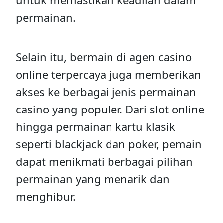
untuk memastikan keadilan dalam
permainan.
Selain itu, bermain di agen casino
online terpercaya juga memberikan
akses ke berbagai jenis permainan
casino yang populer. Dari slot online
hingga permainan kartu klasik
seperti blackjack dan poker, pemain
dapat menikmati berbagai pilihan
permainan yang menarik dan
menghibur.