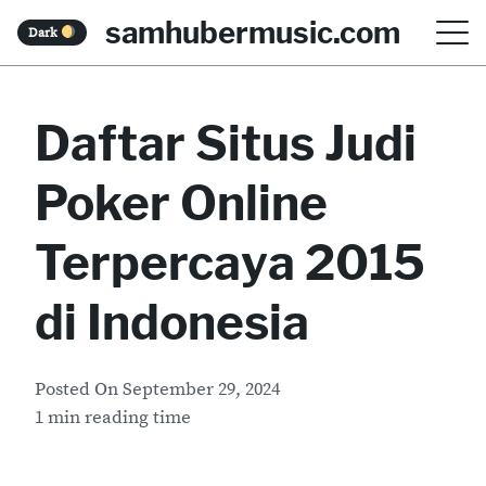
S
samhubermusic.com
Dark
k
i
Daftar Situs Judi
p
t
Poker Online
o
c
Terpercaya 2015
o
di Indonesia
n
t
Posted On
September 29, 2024
e
1 min reading time
n
t