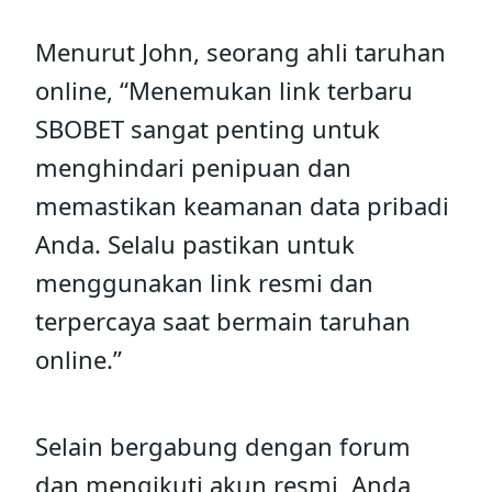
Menurut John, seorang ahli taruhan
online, “Menemukan link terbaru
SBOBET sangat penting untuk
menghindari penipuan dan
memastikan keamanan data pribadi
Anda. Selalu pastikan untuk
menggunakan link resmi dan
terpercaya saat bermain taruhan
online.”
Selain bergabung dengan forum
dan mengikuti akun resmi, Anda