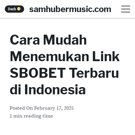
S
samhubermusic.com
Dark
k
i
Cara Mudah
p
t
Menemukan Link
o
c
SBOBET Terbaru
o
di Indonesia
n
t
Posted On
February 17, 2025
e
1 min reading time
n
t