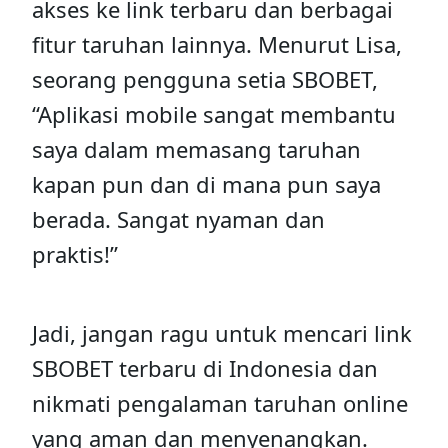
akses ke link terbaru dan berbagai
fitur taruhan lainnya. Menurut Lisa,
seorang pengguna setia SBOBET,
“Aplikasi mobile sangat membantu
saya dalam memasang taruhan
kapan pun dan di mana pun saya
berada. Sangat nyaman dan
praktis!”
Jadi, jangan ragu untuk mencari link
SBOBET terbaru di Indonesia dan
nikmati pengalaman taruhan online
yang aman dan menyenangkan.