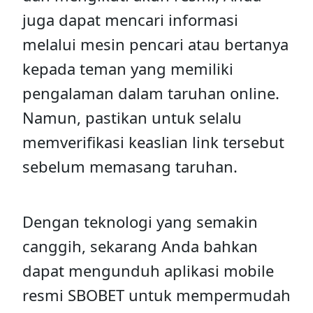
juga dapat mencari informasi
melalui mesin pencari atau bertanya
kepada teman yang memiliki
pengalaman dalam taruhan online.
Namun, pastikan untuk selalu
memverifikasi keaslian link tersebut
sebelum memasang taruhan.
Dengan teknologi yang semakin
canggih, sekarang Anda bahkan
dapat mengunduh aplikasi mobile
resmi SBOBET untuk mempermudah