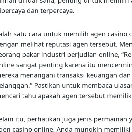
ilihan di luar sana, penting untuk memilih
ipercaya dan terpercaya.
alah satu cara untuk memilih agen casino o
engan melihat reputasi agen tersebut. Men
eorang pakar industri perjudian online, “R
nline sangat penting karena itu mencermi
ereka menangani transaksi keuangan dan
elanggan.” Pastikan untuk membaca ulasan
encari tahu apakah agen tersebut memiliki 
elain itu, perhatikan juga jenis permainan
gen casino online. Anda mungkin memiliki 