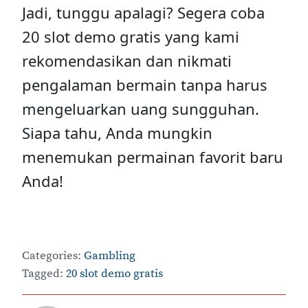
Jadi, tunggu apalagi? Segera coba
20 slot demo gratis yang kami
rekomendasikan dan nikmati
pengalaman bermain tanpa harus
mengeluarkan uang sungguhan.
Siapa tahu, Anda mungkin
menemukan permainan favorit baru
Anda!
Categories:
Gambling
Tagged:
20 slot demo gratis