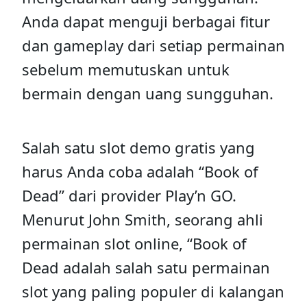
Anda dapat menguji berbagai fitur
dan gameplay dari setiap permainan
sebelum memutuskan untuk
bermain dengan uang sungguhan.
Salah satu slot demo gratis yang
harus Anda coba adalah “Book of
Dead” dari provider Play’n GO.
Menurut John Smith, seorang ahli
permainan slot online, “Book of
Dead adalah salah satu permainan
slot yang paling populer di kalangan