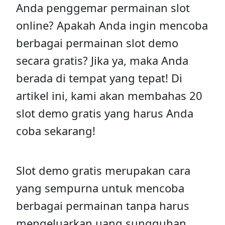
Anda penggemar permainan slot
online? Apakah Anda ingin mencoba
berbagai permainan slot demo
secara gratis? Jika ya, maka Anda
berada di tempat yang tepat! Di
artikel ini, kami akan membahas 20
slot demo gratis yang harus Anda
coba sekarang!
Slot demo gratis merupakan cara
yang sempurna untuk mencoba
berbagai permainan tanpa harus
mengeluarkan uang sungguhan.