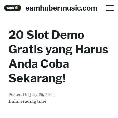
S
samhubermusic.com
Dark
k
i
20 Slot Demo
p
t
Gratis yang Harus
o
c
Anda Coba
o
Sekarang!
n
t
Posted On
July 26, 2024
e
1 min reading time
n
t